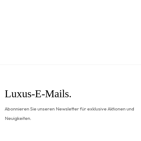
Bienengift als Apitoxin bekannt. In der Hautpflege erfreut es
sich großer Beliebtheit, da es Ihre Haut buchstäblich „täuscht“,
sie sei von einer Biene gestochen worden. Danach […]
Luxus-E-Mails.
Abonnieren Sie unseren Newsletter für exklusive Aktionen und
Neuigkeiten.